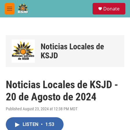
Skip to main content
S
Donate
e
M
a
e
r
n
c
u
h
u
Noticias Locales de
e
r
KSJD
y
Noticias Locales de KSJD -
20 de Agosto de 2024
Published August 23, 2024 at 12:38 PM MDT
LISTEN
•
1:53