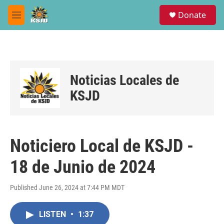
Skip to main content
S
Donate
e
M
a
e
r
n
c
u
h
u
Noticias Locales de
e
r
KSJD
y
Noticiero Local de KSJD -
18 de Junio de 2024
Published June 26, 2024 at 7:44 PM MDT
LISTEN
•
1:37