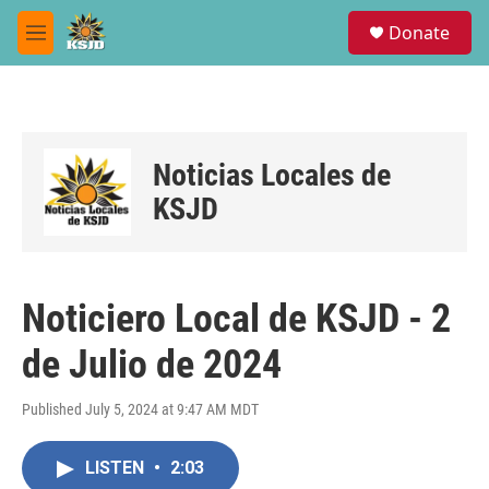
Skip to main content
S
Donate
e
M
a
e
r
n
c
u
h
u
Noticias Locales de
e
r
KSJD
y
Noticiero Local de KSJD - 2
de Julio de 2024
Published July 5, 2024 at 9:47 AM MDT
LISTEN
•
2:03