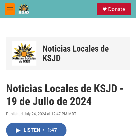
Skip to main content
S
Donate
e
M
a
e
r
n
c
u
h
u
Noticias Locales de
e
r
KSJD
y
Noticias Locales de KSJD -
19 de Julio de 2024
Published July 24, 2024 at 12:47 PM MDT
LISTEN
•
1:47