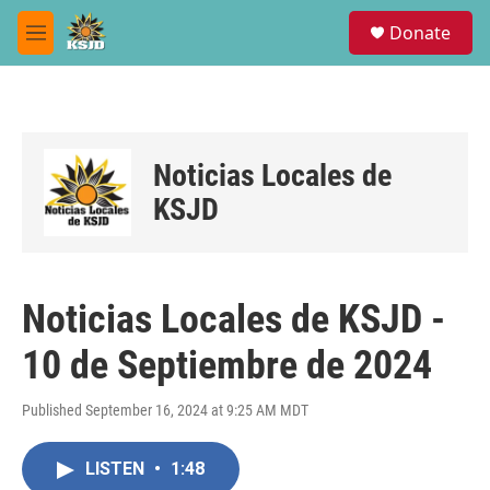
Skip to main content
S
Donate
e
M
a
e
r
n
c
u
h
u
Noticias Locales de
e
r
KSJD
y
Noticias Locales de KSJD -
10 de Septiembre de 2024
Published September 16, 2024 at 9:25 AM MDT
LISTEN
•
1:48