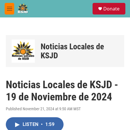
Skip to main content
S
Donate
e
M
a
e
r
n
c
u
h
u
Noticias Locales de
e
r
KSJD
y
Noticias Locales de KSJD -
19 de Noviembre de 2024
Published November 21, 2024 at 9:50 AM MST
LISTEN
•
1:59