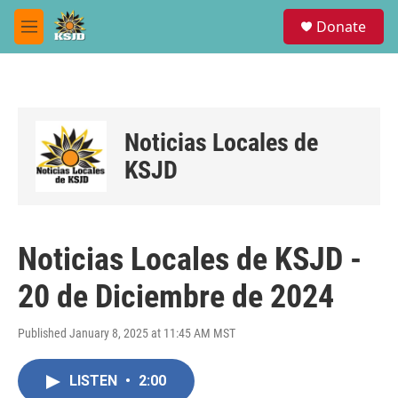
Skip to main content
S
Donate
e
M
a
e
r
n
c
u
h
u
Noticias Locales de
e
r
KSJD
y
Noticias Locales de KSJD -
20 de Diciembre de 2024
Published January 8, 2025 at 11:45 AM MST
LISTEN
•
2:00