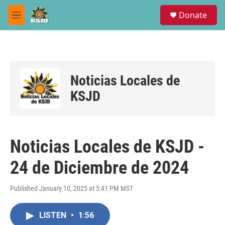
Skip to main content
S
Donate
e
M
a
e
r
n
c
u
h
u
Noticias Locales de
e
r
KSJD
y
Noticias Locales de KSJD -
24 de Diciembre de 2024
Published January 10, 2025 at 5:41 PM MST
LISTEN
•
1:56