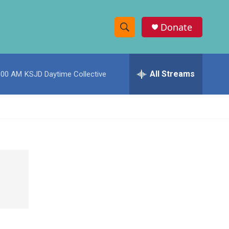
Donate
S
S
e
h
a
r
All Streams
:00 AM
KSJD Daytime Collective
o
c
h
w
Q
u
S
e
r
e
y
a
r
c
h