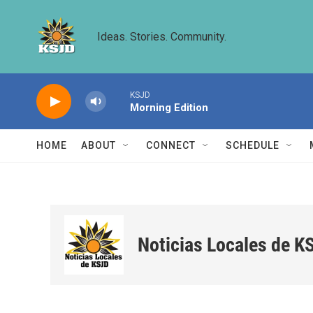
Skip to main content
Ideas. Stories. Community.
KSJD
Morning Edition
HOME
ABOUT
CONNECT
SCHEDULE
Noticias Locales de K