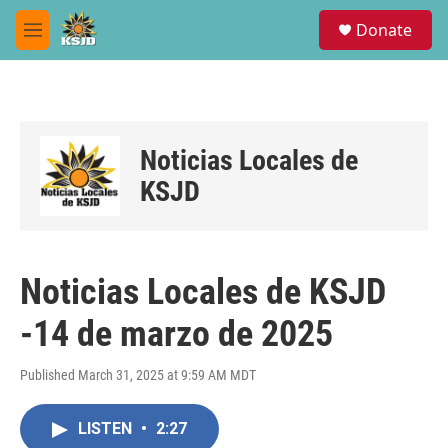
Skip to main content
S
Donate
e
M
a
e
r
n
c
u
h
u
Noticias Locales de
e
r
KSJD
y
Noticias Locales de KSJD
-14 de marzo de 2025
Published March 31, 2025 at 9:59 AM MDT
LISTEN
•
2:27