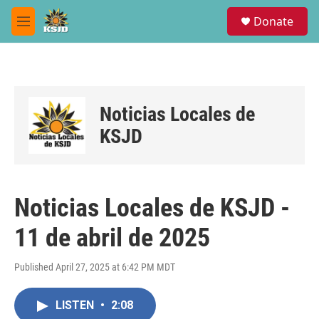
Skip to main content
S
Donate
e
M
a
e
r
n
c
u
h
u
Noticias Locales de
e
r
KSJD
y
Noticias Locales de KSJD -
11 de abril de 2025
Published April 27, 2025 at 6:42 PM MDT
LISTEN
•
2:08