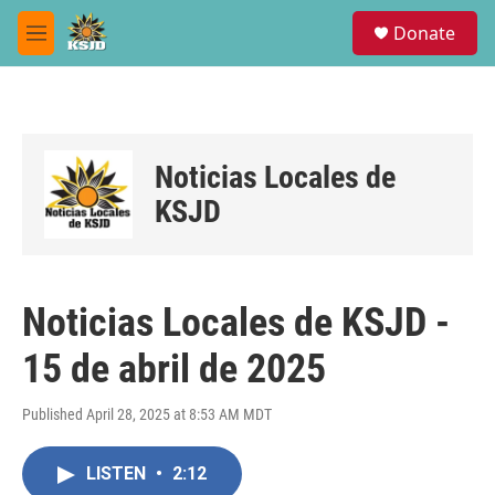
Skip to main content
S
Donate
e
M
a
e
r
n
c
u
h
u
Noticias Locales de
e
r
KSJD
y
Noticias Locales de KSJD -
15 de abril de 2025
Published April 28, 2025 at 8:53 AM MDT
LISTEN
•
2:12